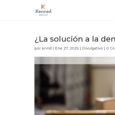
¿La solución a la de
por
knnd
|
Ene 27, 2025
|
Divulgativo
|
0 Co