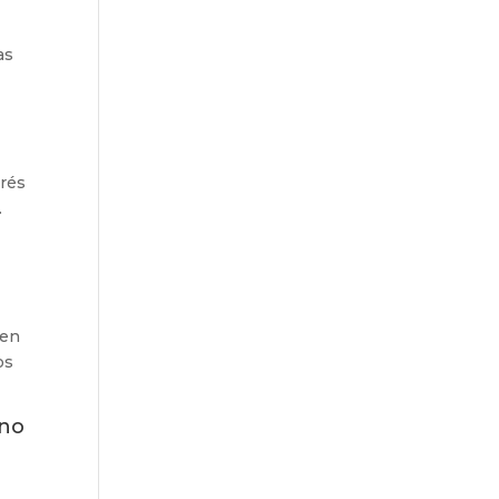
as
trés
.
ien
os
 no