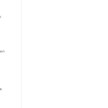
o
 en
la